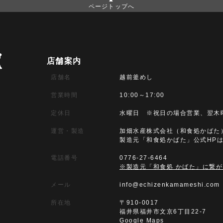
ページトップへ
店舗案内
店舗名
越前釜めし
営業時間
10:00～17:00
定休日
水曜日 ※祝日の場合営業、翌木
運営・製造
加畑水産株式会社（和食処かばた
製造元「和食処かばた」公式HP
電話番号
0776-27-6464
※製造元「和食処 かばた」に繋
メール
info@echizenkamameshi.com
所在地
〒910-0017
福井県福井市文京6丁目22-7
Google Maps