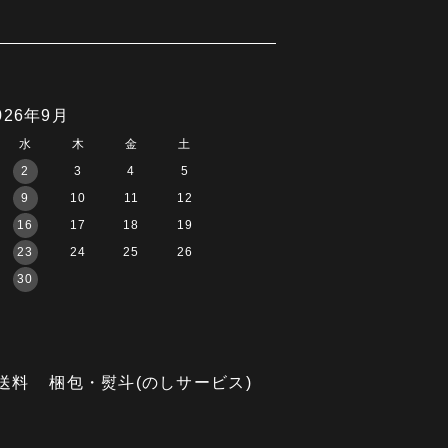
026年9月
水
木
金
土
2
3
4
5
9
10
11
12
16
17
18
19
23
24
25
26
30
送料
梱包・熨斗(のしサービス)