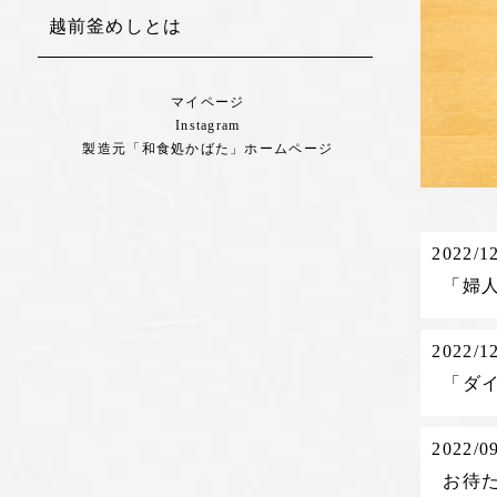
越前釜めしとは
マイページ
Instagram
製造元「和食処かばた」ホームページ
2022/1
「婦
2022/1
「ダ
2022/0
お待