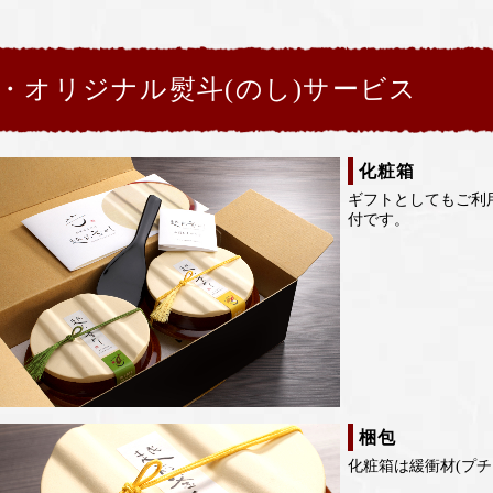
・オリジナル熨斗(のし)サービス
化粧箱
ギフトとしてもご利
付です。
梱包
化粧箱は緩衝材(プ