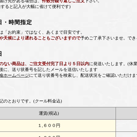
届け先がある場合は、
件数分繰り返しご注文
下さい。
録すると記入が大幅に省けて便利です)
日・時間指定
は「お約束」ではなく、あくまで目安です。
や天候により遅れることもございますので
予めご了承下さいませ。でき
日
のない商品は、ご注文受付完了日より５日以内
に発送いたします。(休業
後に、送り状番号を記したメールを送信いたします
輸ホームページ
にて送り状番号を検索し、配送状況をご確認いただけま
記のとおりです。(クール料金込)
運賃(税込)
１,６００円