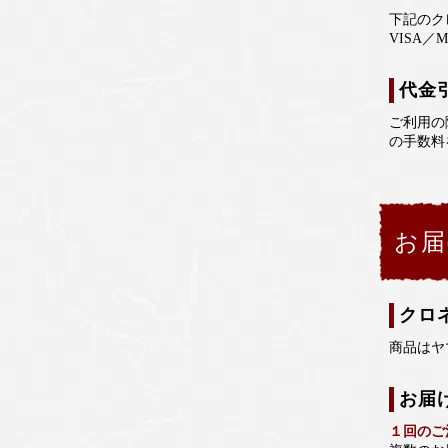
下記のク
VISA／M
代金
ご利用の
の手数料
お届
クロ
商品はヤ
お届
１回のご