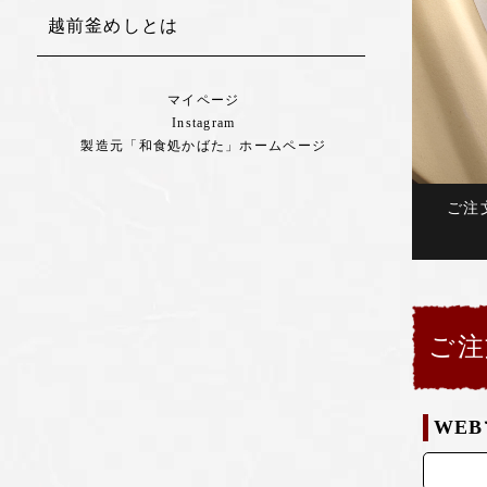
越前釜めしとは
マイページ
Instagram
製造元「和食処かばた」ホームページ
ご注
ご注
WE