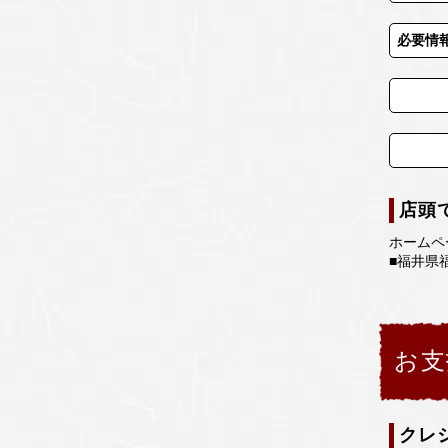
必要情
店頭
ホームペ
■福井県
お支
クレ