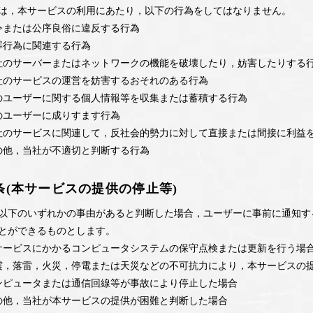
は，本サービスの利用にあたり，以下の行為をしてはなりません。
令または公序良俗に違反する行為
罪行為に関連する行為
社のサーバーまたはネットワークの機能を破壊したり，妨害したりする
社のサービスの運営を妨害するおそれのある行為
のユーザーに関する個人情報等を収集または蓄積する行為
のユーザーに成りすます行為
社のサービスに関連して，反社会的勢力に対して直接または間接に利益
の他，当社が不適切と判断する行為
条(本サービスの提供の停止等)
以下のいずれかの事由があると判断した場合，ユーザーに事前に通知す
とができるものとします。
サービスにかかるコンピュータシステムの保守点検または更新を行う場
震，落雷，火災，停電または天災などの不可抗力により，本サービスの
ンピュータまたは通信回線等が事故により停止した場合
の他，当社が本サービスの提供が困難と判断した場合