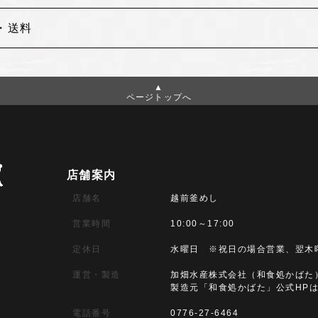
・送料
ページトップへ
店舗案内
店舗名
越前釜めし
営業時間
10:00～17:00
定休日
水曜日 ※祝日の場合営業、翌木
運営・製造
加畑水産株式会社（和食処かばた
製造元「和食処かばた」公式HP
電話番号
0776-27-6464