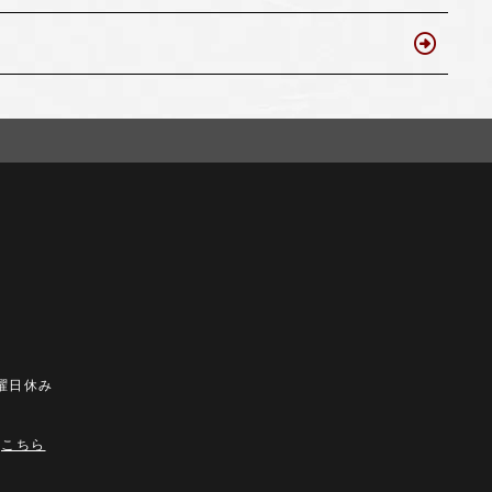
曜日休み
）
は
こちら