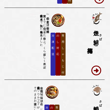
付
相性抜群の木成りで完熟した福井梅を添えました。
贅沢なまでに脂の乗った鯖をふっくら香ばしく焼き上げ、
一、三〇〇年の歴史を持つ福井の鯖料理。
焼き
さば
冷
の
専
鯖
と
凍
し
用
福井梅
配
対
し
送
応
ゃ
も
じ
付
そのままお茶漬けにしても最高です。
福井県民のソウルフードが、釜めしになって登場。
鯖を塩気の強い糠に漬け込み、じっくりと長期熟成。
さば
鯖
冷
の
専