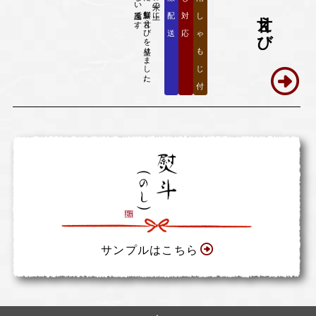
ローストして旨味を閉じ込めた、新鮮な甘えびを盛りました。
甘えび
配
対
し
送
応
ゃ
も
じ
付
サンプルはこちら