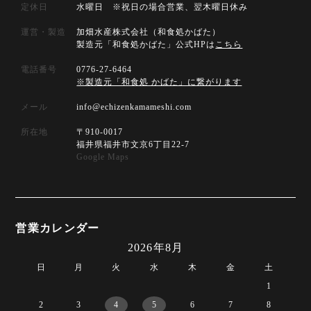
定休日
水曜日 ※祝日の場合営業、翌木曜日休み
運営・製造
加畑水産株式会社（和食処かばた）
製造元「和食処かばた」公式HPは
こちら
電話番号
0776-27-6464
※製造元「和食処 かばた」に繋がります
メール
info@echizenkamameshi.com
所在地
〒910-0017
福井県福井市文京6丁目22-7
Google Maps
営業カレンダー
2026年8月
日
月
火
水
木
金
土
1
2
3
4
5
6
7
8