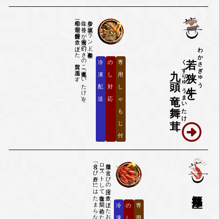
一〇〇年続く老舗の特製出汁で炊き上げた、贅沢な逸品です。
味と香りが秀逸の幻のきのこ「九頭竜まいたけ」を、
希少な高級ブランド牛「若狭牛」と、
わかさぎゅう
若狭牛
くずりゅうまいたけ
冷
の
専
九頭竜舞茸
凍
し
用
と
配
対
し
送
応
ゃ
も
じ
付
「甘えび好き」にはたまらない逸品です。
濃厚な甘えびの出汁で炊き上げたお米の上に、
福井県産
冷
の
専
凍
し
用