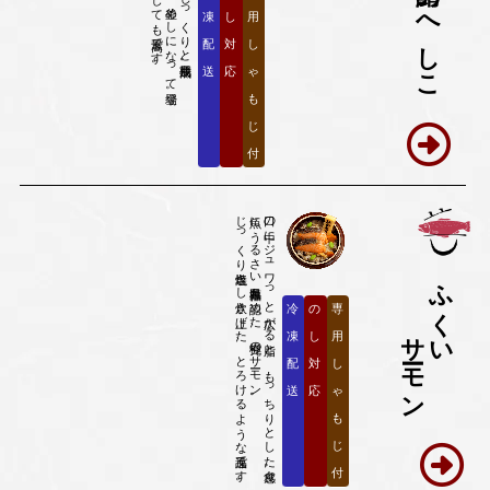
のへしこ
凍
し
用
配
対
し
送
応
ゃ
も
じ
付
じっくり塩焼きし炊き上げた、とろけるような逸品です。
魚にうるさい福井県民も認めた、究極のサーモン。
口の中にジュワっと広がる脂と、もっちりとした食感。
ふくい
冷
の
専
サーモン
凍
し
用
配
対
し
送
応
ゃ
も
じ
付