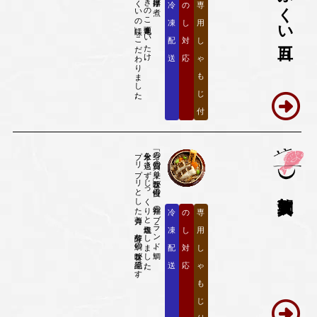
厳選した地元の素材を使い「ふくいの味」にこだわりました。
湧き水で育つ里芋と、幻のきのこ九頭竜まいたけ。
ふくい五目
冷
の
専
凍
し
用
配
対
し
送
応
ゃ
も
じ
付
プリプリとした弾力と、芳醇な鯛の旨味が絶品です。
水分を逃さずじっくりと塩焼きしました。
「身の質・脂の乗り・旨味」が自慢の、福井のブランド鯛。
敦賀真鯛
冷
の
専
凍
し
用
配
対
し
送
応
ゃ
も
じ