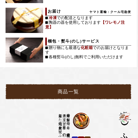
お届け
冷凍
での配送となります
陶器の器を使用しております
【ワレモノ注
意】
梱包・熨斗(のし)サービス
贈り物にも最適な
化粧箱
でのお届けとなりま
す
各種熨斗(のし)無料でご利用いただけます
商品一覧
日本海の新鮮な海の幸と、郷土料理の厚揚げ煮。