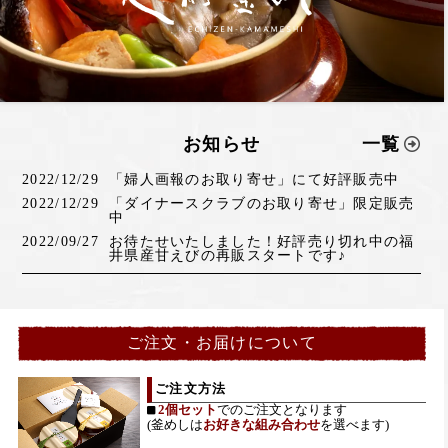
お知らせ
一覧
2022/12/29
「婦人画報のお取り寄せ」にて好評販売中
2022/12/29
「ダイナースクラブのお取り寄せ」限定販売
中
2022/09/27
お待たせいたしました！好評売り切れ中の福
井県産甘えびの再販スタートです♪
ご注文・お届けについて
ご注文方法
2個セット
でのご注文となります
(釜めしは
お好きな組み合わせ
を選べます)