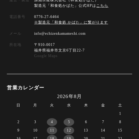
製造元「和食処かばた」公式HPは
こちら
電話番号
0776-27-6464
※製造元「和食処 かばた」に繋がります
メール
info@echizenkamameshi.com
所在地
〒910-0017
福井県福井市文京6丁目22-7
Google Maps
営業カレンダー
2026年8月
日
月
火
水
木
金
土
1
2
3
4
5
6
7
8
9
10
11
12
13
14
15
16
17
18
19
20
21
22