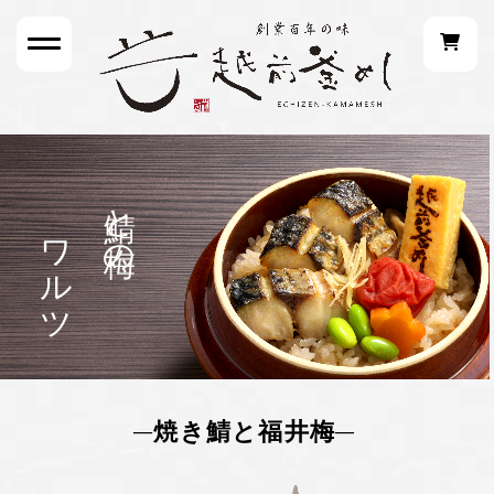
ワルツ
鯖と梅の
焼き鯖と福井梅