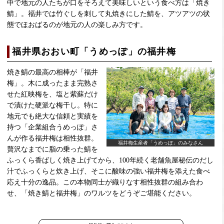
中で地元の人たちが口をそろえて美味しいという食べ方は「焼き
鯖」。福井では竹ぐしを刺して丸焼きにした鯖を、アツアツの状
態でほおばるのが地元の人の楽しみ方です。
福井県おおい町「うめっぽ」の福井梅
焼き鯖の最高の相棒が「福井
梅」。木に成ったまま完熟さ
せた紅映梅を、塩と紫蘇だけ
で漬けた硬派な梅干し。特に
地元でも絶大な信頼と実績を
持つ「企業組合うめっぽ」さ
んが作る福井梅は相性抜群。
福井梅生産者「うめっぽ」のみなさん
贅沢なまでに脂の乗った鯖を
ふっくら香ばしく焼き上げてから、100年続く老舗魚屋秘伝のだし
汁でふっくらと炊き上げ、そこに酸味の強い福井梅を添えた食べ
応え十分の逸品。この本物同士が織りなす相性抜群の組み合わ
せ、「焼き鯖と福井梅」のワルツをどうぞご堪能ください。