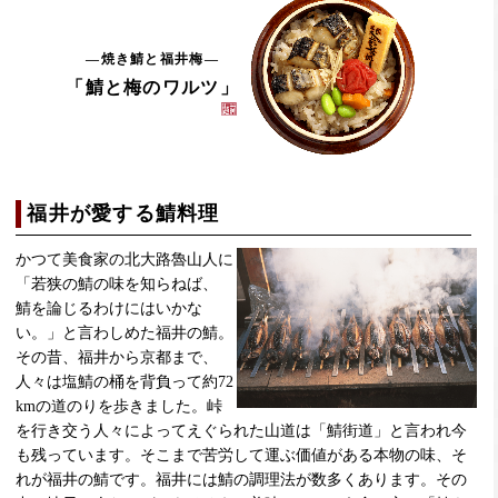
焼き鯖と福井梅
「鯖と梅のワルツ」
福井が愛する鯖料理
かつて美食家の北大路魯山人に
「若狭の鯖の味を知らねば、
鯖を論じるわけにはいかな
い。」と言わしめた福井の鯖。
その昔、福井から京都まで、
人々は塩鯖の桶を背負って約72
kmの道のりを歩きました。峠
を行き交う人々によってえぐられた山道は「鯖街道」と言われ今
も残っています。そこまで苦労して運ぶ価値がある本物の味、そ
れが福井の鯖です。福井には鯖の調理法が数多くあります。その