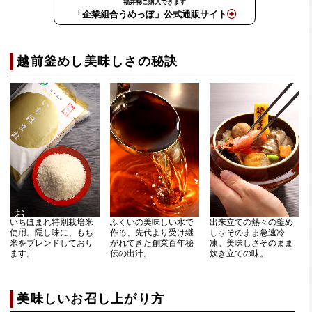
福井梅ご購入できます
「企業組合うめっぽ」公式通販サイト
越前釜めし美味しさの秘訣
お米
いちほまれ特別栽培米
ふくいの美味しい水で
出来立ての熱々の釜め
使用。隠し味に、もち
作る、先代より受け継
しをそのまま急速冷
米をブレンドしており
がれてきた創業百年秘
凍。美味しさそのまま
ます。
伝の出汁。
炊き立ての味。
美味しいお召し上がり方